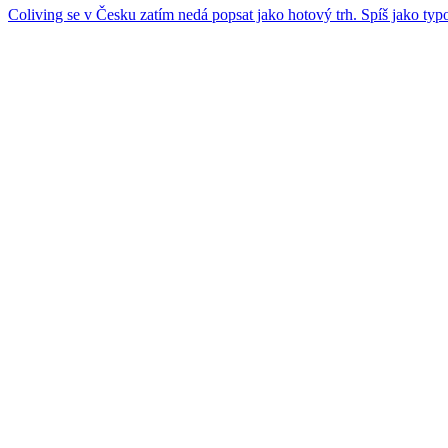
Coliving se v Česku zatím nedá popsat jako hotový trh. Spíš jako ty