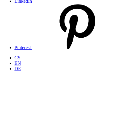
LinkedIn
Pinterest
CS
EN
DE
Kontextuální architektura
a projekce ve všech měřítkách