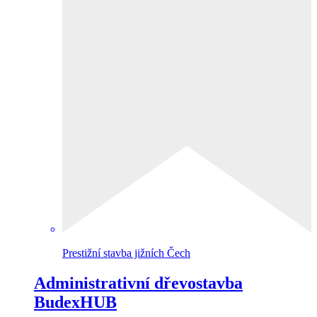
Prestižní stavba jižních Čech
Administrativní dřevostavba
BudexHUB