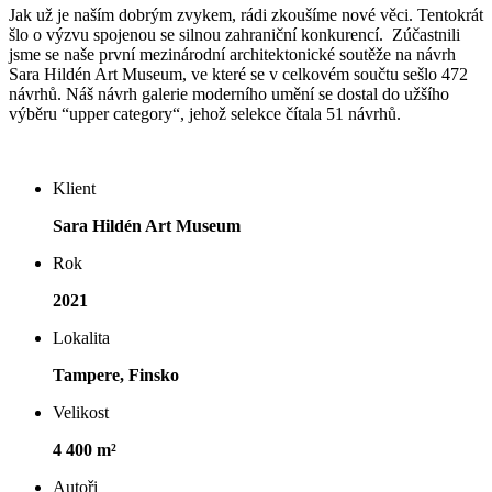
Jak už je naším dobrým zvykem, rádi zkoušíme nové věci. Tentokrát
šlo o výzvu spojenou se silnou zahraniční konkurencí. Zúčastnili
jsme se naše první mezinárodní architektonické soutěže na návrh
Sara Hildén Art Museum, ve které se v celkovém součtu sešlo 472
návrhů. Náš návrh galerie moderního umění se dostal do užšího
výběru “upper category“, jehož selekce čítala 51 návrhů.
Klient
Sara Hildén Art Museum
Rok
2021
Lokalita
Tampere, Finsko
Velikost
4 400 m²
Autoři