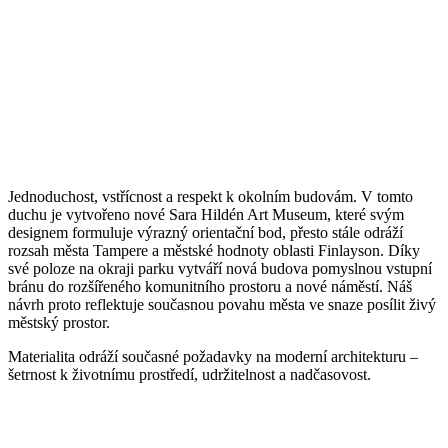
Jednoduchost, vstřícnost a respekt k okolním budovám. V tomto
duchu je vytvořeno nové Sara Hildén Art Museum, které svým
designem formuluje výrazný orientační bod, přesto stále odráží
rozsah města Tampere a městské hodnoty oblasti Finlayson. Díky
své poloze na okraji parku vytváří nová budova pomyslnou vstupní
bránu do rozšířeného komunitního prostoru a nové náměstí. Náš
návrh proto reflektuje současnou povahu města ve snaze posílit živý
městský prostor.
Materialita odráží současné požadavky na moderní architekturu –
šetrnost k životnímu prostředí, udržitelnost a nadčasovost.