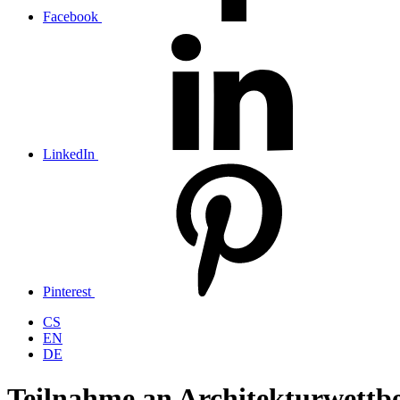
Facebook
LinkedIn
Pinterest
CS
EN
DE
Teilnahme an Architekturwettb