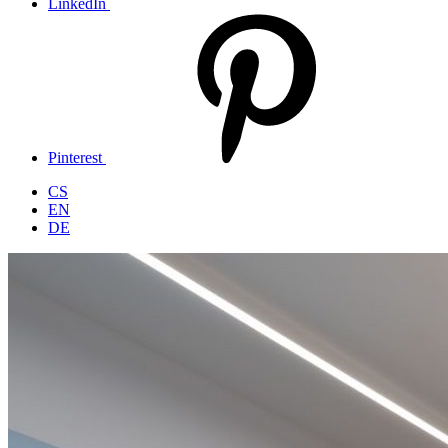
LinkedIn
Pinterest
CS
EN
DE