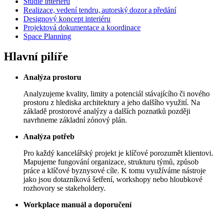
Studie interiéru
Realizace, vedení tendru, autorský dozor a předání
Designový koncept interiéru
Projektová dokumentace a koordinace
Space Planning
Hlavní pilíře
Analýza prostoru
Analyzujeme kvality, limity a potenciál stávajícího či nového
prostoru z hlediska architektury a jeho dalšího využití. Na
základě prostorové analýzy a dalších poznatků později
navrhneme základní zónový plán.
Analýza potřeb
Pro každý kancelářský projekt je klíčové porozumět klientovi.
Mapujeme fungování organizace, strukturu týmů, způsob
práce a klíčové byznysové cíle. K tomu využíváme nástroje
jako jsou dotazníková šetření, workshopy nebo hloubkové
rozhovory se stakeholdery.
Workplace manuál a doporučení