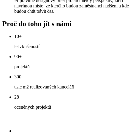
Připravíme designový brief pro architekty perspektiv, kteří
navrhnou místo, ze kterého budou zaměstnanci nadšení a kde
budou chtít trávit čas.
Proč do toho jít s námi
10+
let zkušeností
90+
projektů
300
tisíc m2 realizovaných kanceláří
28
oceněných projektů