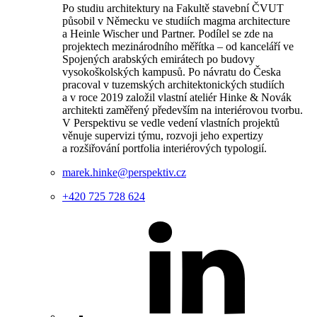
Po studiu architektury na Fakultě stavební ČVUT
působil v Německu ve studiích magma architecture
a Heinle Wischer und Partner. Podílel se zde na
projektech mezinárodního měřítka – od kanceláří ve
Spojených arabských emirátech po budovy
vysokoškolských kampusů. Po návratu do Česka
pracoval v tuzemských architektonických studiích
a v roce 2019 založil vlastní ateliér Hinke & Novák
architekti zaměřený především na interiérovou tvorbu.
V Perspektivu se vedle vedení vlastních projektů
věnuje supervizi týmu, rozvoji jeho expertizy
a rozšiřování portfolia interiérových typologií.
marek.hinke@perspektiv.cz
+420 725 728 624