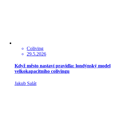
Coliving
29.5.2026
Když město nastaví pravidla: londýnský model
velkokapacitního colivingu
Jakub Salát