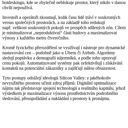
hotdeskingu, kde se zbytečně neblokuje prostor, který nikdo v danou
chvíli nepoužívá.
Investoři a operátoři zkoumají, kolik času lidé tráví v soukromých
versus společných prostorách, a na základě toho redukují
např. velikost soukromých pokojů ve prospěch sdílených zón. Cílem
je minimalizovat „neproduktivní“ části budovy a maximalizovat
výnosy z každého metru čtverečního.
Kromě fyzického přerozdělení se využívají i nástroje pro dynamické
nastavování cen – podobně jako u Uberu či Airbnb. Algoritmy
sledují poptávku a demografii nájemníků, a podle toho upravují
cenu pokojů. Automatizované systémy pak zefektivňují i získávání
kontaktů na potenciální zákazníky a zajišťují stálou obsazenost.
Tyto postupy odrážejí ideologii Silicon Valley: z jakéhokoliv
nevyužitého prostoru učinit zdroj příjmů. Digitální optimalizace
nájmu tak představuje spojení technologií a realitního kapitálu, jehož
výsledkem je maximalizace výnosu prostřednictvím podrobného
sledování, přeuspořádání a nakládání s prostory k pronájmu.