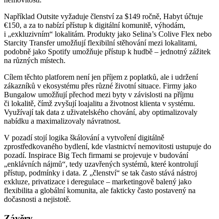
Například Outsite vyžaduje členství za $149 ročně, Habyt účtuje
€150, a za to nabízí přístup k digitální komunitě, výhodám,
i „exkluzivním“ lokalitám. Produkty jako Selina’s Colive Flex nebo
Starcity Transfer umožňují flexibilní stěhování mezi lokalitami,
podobně jako Spotify umožňuje přístup k hudbě – jednotný zážitek
na různých místech.
Cílem těchto platforem není jen příjem z poplatků, ale i udržení
zákazníků v ekosystému přes různé životní situace. Firmy jako
Bungalow umožňují přechod mezi byty v závislosti na příjmu
či lokalitě, čímž zvyšují loajalitu a životnost klienta v systému.
Využívají tak data z uživatelského chování, aby optimalizovaly
nabídku a maximalizovaly návratnost.
V pozadí stojí logika škálování a vytvoření digitálně
zprostředkovaného bydlení, kde vlastnictví nemovitosti ustupuje do
pozadí. Inspirace Big Tech firmami se projevuje v budování
„enklávních nájmů“, tedy uzavřených systémů, které kontrolují
přístup, podmínky i data. Z „členství“ se tak často stává nástroj
exkluze, privatizace i deregulace – marketingově balený jako
flexibilita a globální komunita, ale fakticky často postavený na
dočasnosti a nejistotě.
Závěry