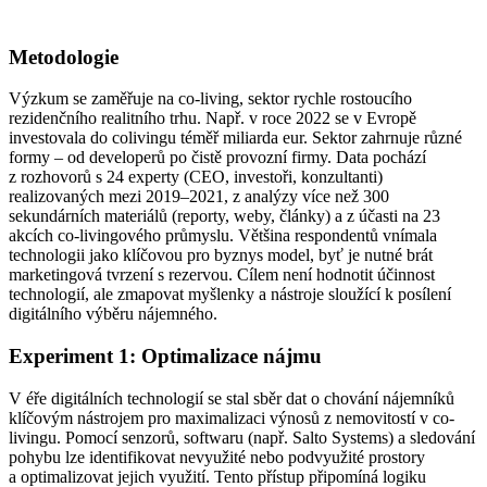
Metodologie
Výzkum se zaměřuje na co-
living
, sektor rychle rostoucího
rezidenčního realitního trhu. Např. v roce 2022 se v Evropě
investoval
a do
colivingu
téměř
miliard
a
eur. Sektor zahrnuje různé
formy – od developerů po čistě provozní firmy. Data pochází
z rozhovorů s 24 experty (CEO, investoři, konzultanti)
realizovaných mezi 2019–2021, z analýzy více než 300
sekundárních materiálů (reporty, weby, články) a z účasti na 23
akcích co-
livingového
průmyslu. Většina respondentů vnímala
technologii jako klíčovou pro byznys model, byť je nutné brát
marketingová tvrzení s rezervou. Cílem není hodnotit účinnost
technologií, ale zmapovat myšlenky a nástroje sloužící k posílení
digitální
ho
výběru
nájemného.
Experiment 1: Optimalizace nájmu
V éře digitálních technologií se stal sběr dat o chování nájemníků
klíčovým nástrojem pro maximalizaci výnosů z nemovitostí v co-
livingu. Pomocí senzorů, softwaru (např. Salto Systems) a sledování
pohybu lze identifikovat nevyužité nebo podvyužité prostory
a optimalizovat jejich využití. Tento přístup připomíná logiku