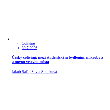
Coliving
30.7.2026
Český coliving: mezi studentským bydlením, mikrobyty
a novou vrstvou města
Jakub Salát, Silvia Snopková