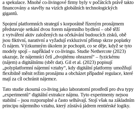
a spekulace. Mnohé co-livingové firmy byly v počátcích právě takto
financovány a stavěly na vizích globálních technologických
gigantů.
Spojení platformních strategií s korporátně řízeným pronájmem
představuje setkání dvou forem nájemního bydlení – obě těží
z vytváření aktiv založených na očekávání budoucích zisků, obě
jsou fiktivní, narativní a vyžadují exkluzivní přístup skrze poplatky
či nájem. Výzkumným úkolem je pochopit, co se děje, když se tyto
modely spojí – například v co-livingu. Studie Nethercote (2023)
ukazuje, že nájemníci čelí „dvojitému ohrazení“ – fyzickému
(nájem) a digitálnímu (sběr dat). Gil et al. (2023) popisují
„polyplatformní nájemní vztahy“, kdy digitální platformy umožňují
flexibilně měnit režim pronájmu a obcházet případné regulace, které
mají za cíl ochránit nájemce.
Tato studie zkoumá co-living jako laboratorní prostředí pro dva typy
„experimentů“ digitální extrakce nájmu. Tyto experimenty nejsou
stabilní – jsou rozporuplné a často selhávají. Stojí však na základním
principu nájemního vztahu, který zůstává jádrem rentiérské logiky.