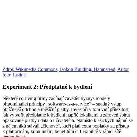
Zdroj: Wikimedia Commons, Isokon Building, Hampstead, Autor
foto: Justinc
Experiment 2: Předplatné k bydlení
Některé co-living firmy začínají zavádět byznys modely
připomínající principy „software-as-a-service“ – snadný vstup,
obtížnější odchod a měsíční platby. Investoři v tom vidí příležitost,
jak vytvořit předplatné k bydlení napříč lokalitami a zároveň sbírat
opakované platby i data o uživatelích. Namísto klasických nájmů se
z nájemníků stávají „členové“, kteří platí extra poplatky za přístup
k platformám, komunitám, benefitům či flexibilitě v rámci sítě
nemovitostí.