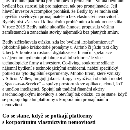
„první online platforma pro komplexní pronájem“. Slíbila flexibilní
bydlení bez starostí jak pro nájemce, tak pro pronajímatele. Její
hlavní investor Accomplice prohlásil, že Bedly by se mohla stát
největším světovým pronajímatelem bez vlastnictví nemovitostí.
Rychlý růst však vedl k finančním problémům a konkurence sílila.
V roce 2019 Bedly náhle ukončila činnost, propustila většinu
zaměstnanců a zanechala stovky nájemníků bez platných smluv.
Bedly ztělesňovala otázku, zda lze bydlení „zplatformizovat“
(obdobně jako krátkodobé pronájmy u Airbnb či jízdu taxi díky
Uber). V kontextu rostoucí digitalizace a finanční spekulace
s nájemním bydlením přitahuje realitní sektor stále více
technologické firmy a investory. Co-living, soukromé sdílené
nájemní bydlení s technologickými ambicemi, nabízí specifický
pohled na tyto digitální experimenty. Mnoho firem, které vznikly
v Silicon Valley, fungují jako start-upy a využívají obchdní model
„Space-as-a-Service“ – správy prostoru skrze aplikace, cloud, IoT
a umělou inteligenci. Spojují tak tradiční finanční aktéry
s technologickými inovátory a otevírají tak otázku, co se stane, když
se propojí digitální platformy s korporátním pronajímáním
nemovitostí.
Co se stane, když se potkají platformy
s korporátním vlastnictvím nemovitostí