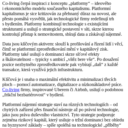
Co-living čerpá inspiraci z konceptu „platformy“ – ideového
i ekonomického modelu současného kapitalismu. Platformní
kapitalismus je sice kritizován za přehnaný důraz na novost, ale
přesto pomáhá vysvětlit, jak technologické firmy redefinují trh
s bydlením. Platformy kombinují technologie s existujícími
strukturami a usilují o strategické postavení v síti, skrze kterou
kontrolují přístup k nemovitostem, sbírají data a získávají nájemné.
Data jsou klíčovým aktivem: slouží k profilování a řízení lidí i věcí,
čímž se platformní zprostředkování mění v kapitálový zisk.
Platformy také usilují o dominanci skrze síťové efekty
a škálovatelnost – typicky s ambicí „vítěz bere vše“. Po dosažení
pozice nezbytného zprostředkovatele pak vybírají „daň“ z každé
transakce, která využívá jejich infrastrukturu.
Klíčová je i snaha o maximální efektivitu a minimalizaci třecích
ploch – pomocí automatizace, digitalizace a nízkonákladové práce.
Co-living
firmy, inspirované Uberem či Airbnb, usilují o podobnou
„frikční bezbariérovost“ v bydlení.
Platformní nájemní strategie staví na různých technologiích – od
chytrých zařízení přes finanční nástroje až po právní technologie,
jako jsou práva duševního vlastnictví. Tyto strategie podporuje
zejména rizikový kapitál, který usiluje o tržní dominanci bez ohledu
na byznysové základy – spíše spoléhá na technologické „příběhy“