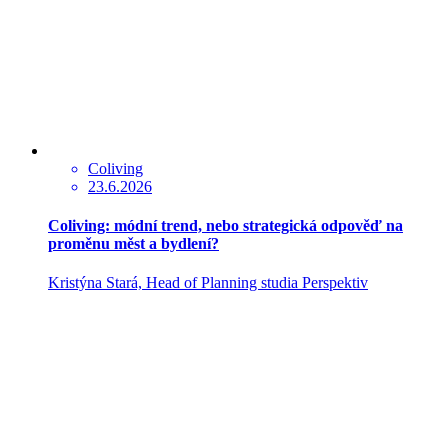
Coliving
23.6.2026
Coliving: módní trend, nebo strategická odpověď na
proměnu měst a bydlení?
Kristýna Stará, Head of Planning studia Perspektiv