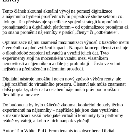
Tento článek zkoumá aktuální vývoj na pomezí digitalizace
a nájemního bydlení prostřednictvím případové studie sektoru co-
livingu. Ten představuje specifické spojení strategií korporátních
pronajímatelů a digitálních platforem – od optimalizace pronájmu až
po snahu proměnit nájemníky v platící „členy“ či „odběratele“.
Optimalizace nájmu znamená maximalizaci výnosů z každého metru
čtverečního a plné vytížení kapacit. Naopak koncept členství usiluje
o dlouhodobé zapojení uživatelů a využití jejich dat. Tyto
experimenty stojí na mocenském vztahu mezi vlastníkem
nemovitosti a nájemníkem a dále jej prohlubují – často ve velmi
nejistém a předraženém nájemním prostředí.
Digitální nástroje umožňují nejen nový způsob výběru renty, ale
i její rozšíření do virtuálního prostoru. Členství tak může znamenat
další poplatky, sběr dat a oslabení nájemních práv pod rouškou
flexibility a inovace.
Do budoucna by bylo užitečné zkoumat konkrétní dopady těchto
experimentů na nájemníky – například jak jsou data využívána
k maximalizaci zisků nebo jaké virtuální komunity tyto platformy
reálně vytvářejí, a koho z nich naopak vylučují.
Autor: Tim White, PhD, From tenants to subscribers: Digital