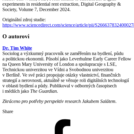
experiments in residential rent extraction, Digital Geography &
Society, Volume 7, December 2024.
Originální zdroj studie:
https://www.sciencedirect.com/science/article/pii/S266637832400027
O autorovi
Dr. Tim White
Sociolog a výzkumný pracovník se zaměřením na bydlení, půdu
a politickou ekonomii. Působí jako Leverhulme Early Career Fellow
na Queen Mary University of London a spolupracuje s LSE,
Technickou univerzitou ve Vídni a Svobodnou univerzitou
v Berlíně. Ve své práci propojuje otázky vlastnictví, finančních
strategií a nerovnosti, aktuálně se věnuje roli digitálních technologií
v oblasti bydlení a půdy. Publikoval v odborných časopisech
i médiích jako
The Guardian
.
Zkráceno pro potřeby perspektiv research Jakubem Salátem.
Share