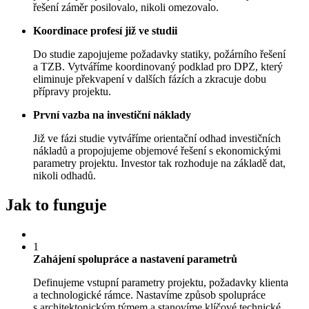
řešení záměr posilovalo, nikoli omezovalo.
Koordinace profesí již ve studii
Do studie zapojujeme požadavky statiky, požárního řešení
a TZB. Vytváříme koordinovaný podklad pro DPZ, který
eliminuje překvapení v dalších fázích a zkracuje dobu
přípravy projektu.
První vazba na investiční náklady
Již ve fázi studie vytváříme orientační odhad investičních
nákladů a propojujeme objemové řešení s ekonomickými
parametry projektu. Investor tak rozhoduje na základě dat,
nikoli odhadů.
Jak to funguje
1
Zahájení spolupráce a nastavení parametrů
Definujeme vstupní parametry projektu, požadavky klienta
a technologické rámce. Nastavíme způsob spolupráce
s architektonickým týmem a stanovíme klíčové technické