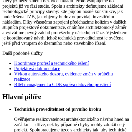
který již nelze změnit bez vícenákladů. Proto vstupujeme do
projektů již ve fázi studie. Spolu s architekty definujeme základní
technologické principy stavby: kde půjdou nosné konstrukce, jak
bude řešena TZB, jak objemy budov odpovídají investičním
nákladům. Díky včasnému zapojení předcházíme kolizím v dalších
stupních projektové dokumentace, chráníme architektonický záměr
a vytváříme pevný základ pro všechny následující fáze. Výsledkem
je koordinovaný návrh, jehož technická proveditelnost je ověřena
ještě před vstupem do územního nebo stavebního řízení.
Další podobné služby
Koordinace profesí a technického řešení
Projektová dokumentace
Výkon autorského dozoru, evidence změn v průběhu
realizace
BIM management a CDE správa datového prostředí
Hlavní pilíře
Technická proveditelnost od prvního kroku
Ověřujeme realizovatelnost architektonického návrhu hned na
začátku — dříve, než by případné chyby mohly zdražit celý
projekt. Spolupracujeme úzce s architekty tak, aby technické