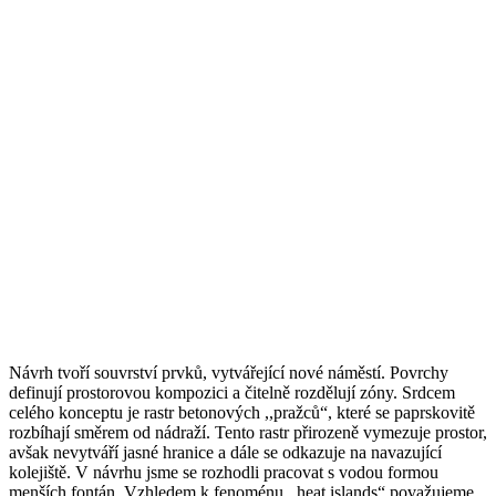
Návrh tvoří souvrství prvků, vytvářející nové náměstí.
Povrchy
definují prostorovou kompozici a čitelně rozdělují zóny. Srdcem
celého konceptu je rastr betonových ,,pražců“, které se paprskovitě
rozbíhají směrem od nádraží. Tento rastr přirozeně vymezuje prostor,
avšak nevytváří jasné hranice a dále se odkazuje na navazující
kolejiště. V návrhu jsme se rozhodli pracovat s vodou formou
menších fontán. Vzhledem k fenoménu ,,heat islands“ považujeme