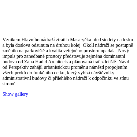
Vznikem Hlavního nádraží ztratila Masaryčka před sto lety na lesku
a byla doslova odsunuta na druhou kolej. Okolí nádraží se postupně
změnilo na parkoviště a kvalita veřejného prostoru upadala. Nový
impuls pro zanedbané prostory představuje zejména dominantní
budova od Zaha Hadid Architects a plánovaná trať z letiště. Návrh
od Perspektiv zahájil urbanistickou proměnu náměstí propojením
všech prvků do funkčního celku, který vybízí návštěvníky
administrativní budovy či přilehlého nádraží k odpočinku ve stínu
stromů.
Show gallery