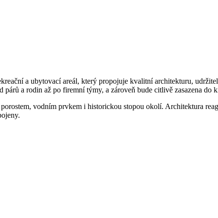
reační a ubytovací areál, který propojuje kvalitní architekturu, udržite
d párů a rodin až po firemní týmy, a zároveň bude citlivě zasazena do 
porostem, vodním prvkem i historickou stopou okolí. Architektura reaguj
pojeny.