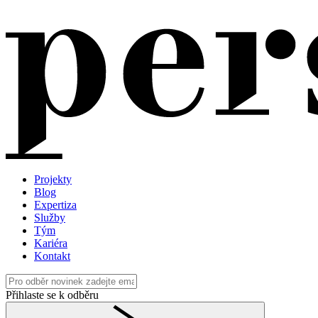
Projekty
Blog
Expertiza
Služby
Tým
Kariéra
Kontakt
Přihlaste se k odběru