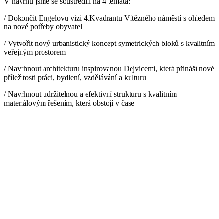
V návrhu jsme se soustředili na 4 témata:
/ Dokončit Engelovu vizi 4.Kvadrantu Vítězného náměstí s ohledem
na nové potřeby obyvatel
/ Vytvořit nový urbanistický koncept symetrických bloků s kvalitním
veřejným prostorem
/ Navrhnout architekturu inspirovanou Dejvicemi, která přináší nové
příležitosti práci, bydlení, vzdělávání a kulturu
/ Navrhnout udržitelnou a efektivní strukturu s kvalitním
materiálovým řešením, která obstojí v čase