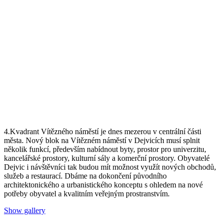
4.Kvadrant Vítězného náměstí je dnes mezerou v cen
trální části
města. Nový blok na Vítězném náměstí v Dejvicích musí
splnit
několik funkcí, především nabídnout byty, prostor pro univerzi
tu,
kancelářské prostory, kulturní sály a komerční prostory. Obyvatelé
Dejvic i návštěvníci tak budou mít možnost využít nových obchodů,
služeb a restaurací. Dbáme na dokončení původního
architekton
ického a urbanistického konceptu s ohledem na nové
potřeby obyva
tel a kvalitním veřejným prostranstvím.
Show gallery