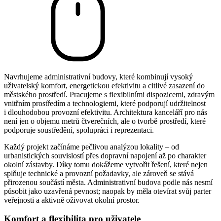
Navrhujeme administrativní budovy, které kombinují vysoký
uživatelský komfort, energetickou efektivitu a citlivé zasazení do
městského prostředí. Pracujeme s flexibilními dispozicemi, zdravým
vnitřním prostředím a technologiemi, které podporují udržitelnost
i dlouhodobou provozní efektivitu. Architektura kanceláří pro nás
není jen o objemu metrů čtverečních, ale o tvorbě prostředí, které
podporuje soustředění, spolupráci i reprezentaci.
Každý projekt začínáme pečlivou analýzou lokality – od
urbanistických souvislostí přes dopravní napojení až po charakter
okolní zástavby. Díky tomu dokážeme vytvořit řešení, které nejen
splňuje technické a provozní požadavky, ale zároveň se stává
přirozenou součástí města. Administrativní budova podle nás nesmí
působit jako uzavřená pevnost; naopak by měla otevírat svůj parter
veřejnosti a aktivně oživovat okolní prostor.
Komfort a flexibilita pro uživatele