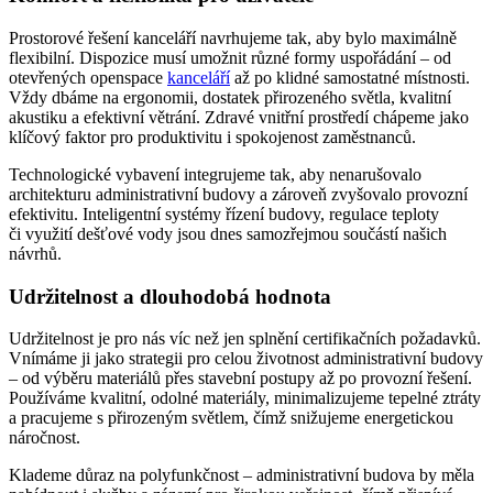
Prostorové řešení kanceláří navrhujeme tak, aby bylo maximálně
flexibilní. Dispozice musí umožnit různé formy uspořádání – od
otevřených openspace
kanceláří
až po klidné samostatné místnosti.
Vždy dbáme na ergonomii, dostatek přirozeného světla, kvalitní
akustiku a efektivní větrání. Zdravé vnitřní prostředí chápeme jako
klíčový faktor pro produktivitu i spokojenost zaměstnanců.
Technologické vybavení integrujeme tak, aby nenarušovalo
architekturu administrativní budovy a zároveň zvyšovalo provozní
efektivitu. Inteligentní systémy řízení budovy, regulace teploty
či využití dešťové vody jsou dnes samozřejmou součástí našich
návrhů.
Udržitelnost a dlouhodobá hodnota
Udržitelnost je pro nás víc než jen splnění certifikačních požadavků.
Vnímáme ji jako strategii pro celou životnost administrativní budovy
– od výběru materiálů přes stavební postupy až po provozní řešení.
Používáme kvalitní, odolné materiály, minimalizujeme tepelné ztráty
a pracujeme s přirozeným světlem, čímž snižujeme energetickou
náročnost.
Klademe důraz na polyfunkčnost – administrativní budova by měla