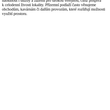
nabídnout i služby a zázemí pro širokou veřejnost, čímž přispívá
k celodenní živosti lokality. Přízemní podlaží často věnujeme
obchodům, kavárnám či dalším provozům, které rozšiřují možnosti
využití prostoru.