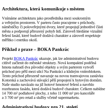
Architektura, která komunikuje s městem
Vnímáme architekturu jako prostředníka mezi soukromým
a veřejným prostorem. V parteru často pracujeme s průchody,
náměstíčky či poloveřejnými dvory, které propojují jednotlivé části
města a podporují přirozený pohyb lidí. Zároveň hledáme vizuální
řešení fasád, které budově dodává charakter a zároveň respektuje
měřítko i estetiku okolí.
Příklad z praxe – BOKA Pankrác
Projekt
BOKA Pankrác
ukazuje, jak lze administrativní budovu
citlivě začlenit do městské struktury. Nová kompaktní podélná
hmota nahradí dva původní objekty a svým parterem vytvoří
průchod pro pěší mezi ulicí Na Pankráci a klidným vnitroblokem.
Tento průchod přirozeně navazuje na novou tramvajovou zastávku
Kotorská a zachovává stávající pěší propojení k bytovým domům.
Naše studio navázalo na již hotové hmotové řešení a navrhlo
rozehranou fasádu, která dodává budově charakter. Celkem nabídne
14 700 m² podlahové plochy, z toho 11 000 m² pro kanceláře
a 3 700 m² pro retail a služby včetně supermarketu.
Administrativní budovy pro 21. století