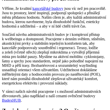
Věříme, že kvalitní
kancelářské budovy
jsou víc než jen pracoviště.
Jsou to prostory, které inspirují, podporují spolupráci a přinášejí
městu přidanou hodnotu. Naším cílem je, aby každá administrativní
budova, kterou navrhneme, byla dlouhodobě funkční, esteticky
hodnotná a udržitelná – a aby v ní lidé chtěli trávit čas.
Součástí návrhu administrativních budov je i komplexní přístup
k wellbeingu a dostupnosti. Pracujeme s denním světlem, stíněním,
akustickými prvky a stabilním tepelným komfortem tak, aby
kanceláře podporovaly soustředění i regeneraci. Terasy, lodžie
a zeleň (včetně střech) zlepšují mikroklima a vytvářejí příjemná
místa pro krátké pauzy. Myslíme na aktivní mobilitu: cyklostojany,
šatny a sprchy jsou standardem, stejně jako pohodlné napojení na
MHD a pěší trasy. Bezbariérovost a srozumitelný wayfinding
usnadňují orientaci všem uživatelům. Udržitelnost dokládáme
měřitelnými daty a hodnocením provozu po nastěhování (POE),
které nám pomáhá dlouhodobě zlepšovat uživatelský komfort,
energetickou efektivitu i provozní náklady.
V rámci našich návrhů pracujeme i s možností administrativních
dřevostaveb, jako například u naší cenami ověnčené budovy
BudexHUB
.