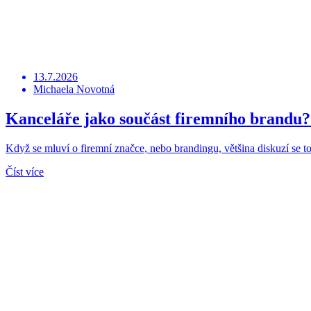
13.7.2026
Michaela Novotná
Kanceláře jako součást firemního brandu?
Když se mluví o firemní značce, nebo brandingu, většina diskuzí se
Číst více