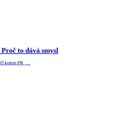
 Proč to dává smysl
 točí kolem PR …