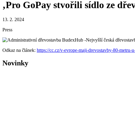
‚Pro GoPay stvořili sídlo ze dře
13. 2. 2024
Press
Odkaz na článek:
https://cc.cz/v-evrope-maji-drevostavby-80-metru-u-n
Novinky