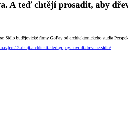
va. A teď chtějí prosadit, aby dř
as-jen-12-rikaji-architekti-kteri-gopay-navrhli-drevene-sidlo/