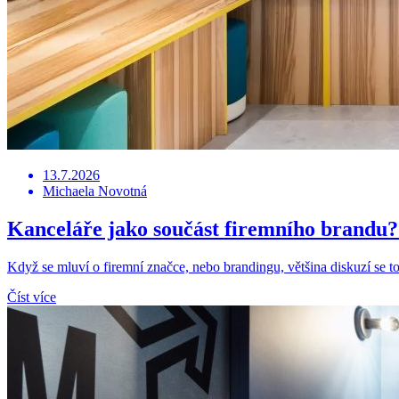
13.7.2026
Michaela Novotná
Kanceláře jako součást firemního brandu?
Když se mluví o firemní značce, nebo brandingu, většina diskuzí se
Číst více