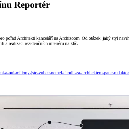
ínu Reportér
ro pořad Architekti kanceláří na Archizoom. Od otázek, jaký styl navrho
rh a realizaci rezidenčních interiéru na klíč.
mi-a-pul-miliony-jste-vubec-nemel-chodit-za-architektem-pane-redakto