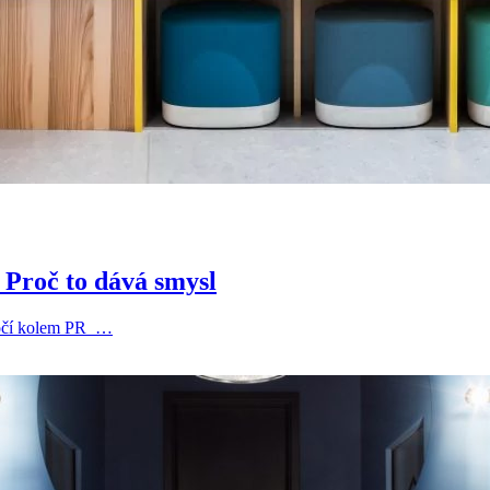
 Proč to dává smysl
 točí kolem PR …