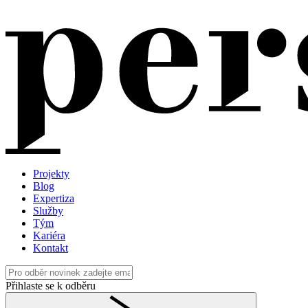
Projekty
Blog
Expertiza
Služby
Tým
Kariéra
Kontakt
Přihlaste se k odběru