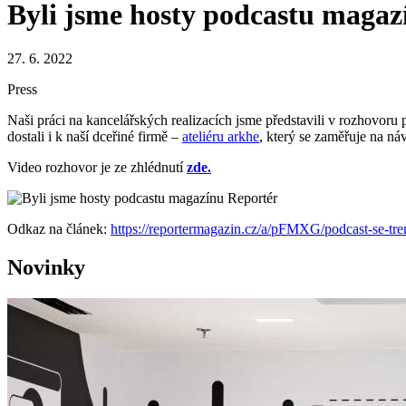
Byli jsme hosty podcastu magaz
27. 6. 2022
Press
Naši práci na kancelářských realizacích jsme představili v rozhovoru p
dostali i k naší dceřiné firmě –
ateliéru arkhe
, který se zaměřuje na náv
Video rozhovor je ze zhlédnutí
zde.
Odkaz na článek:
https://reportermagazin.cz/a/pFMXG/podcast-se-tre
Novinky