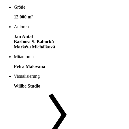
Größe
12 000 m²
Autoren
Ján Antal
Barbora S. Babocká
Markéta Michálková
Mitautoren
Petra Malovaná
Visualisierung
Willbe Studio