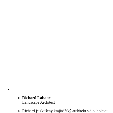
Richard Labanc
Landscape Architect
Richard je zkušený krajinářský architekt s dlouholetou