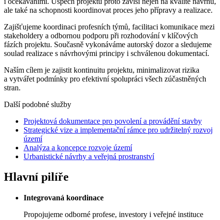
i očekáváními. Úspěch projektu proto závisí nejen na kvalitě návrhu,
ale také na schopnosti koordinovat proces jeho přípravy a realizace.
Zajišťujeme koordinaci profesních týmů, facilitaci komunikace mezi
stakeholdery a odbornou podporu při rozhodování v klíčových
fázích projektu. Současně vykonáváme autorský dozor a sledujeme
soulad realizace s návrhovými principy i schválenou dokumentací.
Naším cílem je zajistit kontinuitu projektu, minimalizovat rizika
a vytvářet podmínky pro efektivní spolupráci všech zúčastněných
stran.
Další podobné služby
Projektová dokumentace pro povolení a provádění stavby
Strategické vize a implementační rámce pro udržitelný rozvoj
území
Analýza a koncepce rozvoje území
Urbanistické návrhy a veřejná prostranství
Hlavní pilíře
Integrovaná koordinace
Propojujeme odborné profese, investory i veřejné instituce