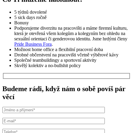
5
týdnů
dovolené
5 sick days ročně
Bonusy
Podporujeme diverzitu na pracovišti a máme firemní kulturu,
která je otevřená všem kolegům a kolegyním bez ohledu na
sexuální orientaci či genderovou identitu. Jsme hrdými členy
Pride Business Fora
.
Možnost
home office a
flexibilní
pracovní
doba
Drobné
občerstvení
na
pracovišti
včetně
výběrové
kávy
Společné
teambuildingy
a
sportovní
aktivity
Skvělý
kolektiv
a no-bullshit policy
Budeme rádi, když nám o sobě povíš pár
věcí