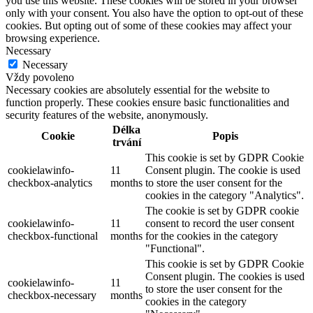
you use this website. These cookies will be stored in your browser
only with your consent. You also have the option to opt-out of these
cookies. But opting out of some of these cookies may affect your
browsing experience.
Necessary
Necessary
Vždy povoleno
Necessary cookies are absolutely essential for the website to
function properly. These cookies ensure basic functionalities and
security features of the website, anonymously.
Délka
Cookie
Popis
trvání
This cookie is set by GDPR Cookie
cookielawinfo-
11
Consent plugin. The cookie is used
checkbox-analytics
months
to store the user consent for the
cookies in the category "Analytics".
The cookie is set by GDPR cookie
cookielawinfo-
11
consent to record the user consent
checkbox-functional
months
for the cookies in the category
"Functional".
This cookie is set by GDPR Cookie
Consent plugin. The cookies is used
cookielawinfo-
11
to store the user consent for the
checkbox-necessary
months
cookies in the category