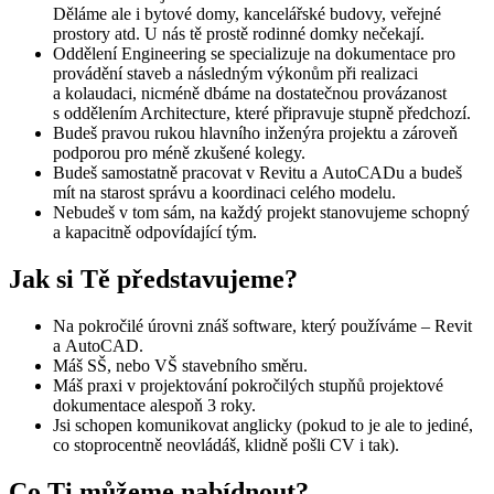
Děláme ale i bytové domy, kancelářské budovy, veřejné
prostory atd. U nás tě prostě rodinné domky nečekají.
Oddělení Engineering se specializuje na dokumentace pro
provádění staveb a následným výkonům při realizaci
a kolaudaci, nicméně dbáme na dostatečnou provázanost
s oddělením Architecture, které připravuje stupně předchozí.
Budeš pravou rukou hlavního inženýra projektu a zároveň
podporou pro méně zkušené kolegy.
Budeš samostatně pracovat v Revitu a AutoCADu a budeš
mít na starost správu a koordinaci celého modelu.
Nebudeš v tom sám, na každý projekt stanovujeme schopný
a kapacitně odpovídající tým.
Jak si Tě představujeme?
Na pokročilé úrovni znáš software, který používáme – Revit
a AutoCAD.
Máš SŠ, nebo VŠ stavebního směru.
Máš praxi v projektování pokročilých stupňů projektové
dokumentace alespoň 3 roky.
Jsi schopen komunikovat anglicky (pokud to je ale to jediné,
co stoprocentně neovládáš, klidně pošli CV i tak).
Co Ti můžeme nabídnout?