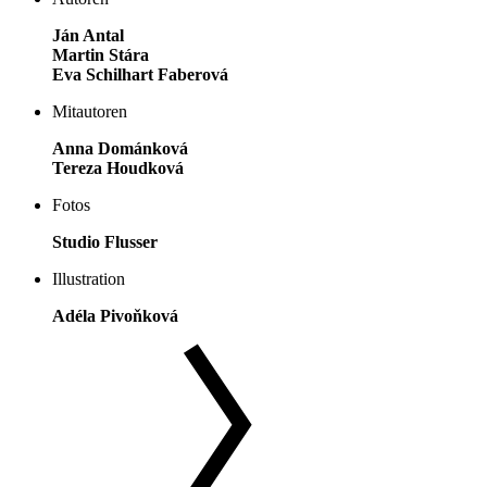
Ján Antal
Martin Stára
Eva Schilhart Faberová
Mitautoren
Anna Dománková
Tereza Houdková
Fotos
Studio Flusser
Illustration
Adéla Pivoňková