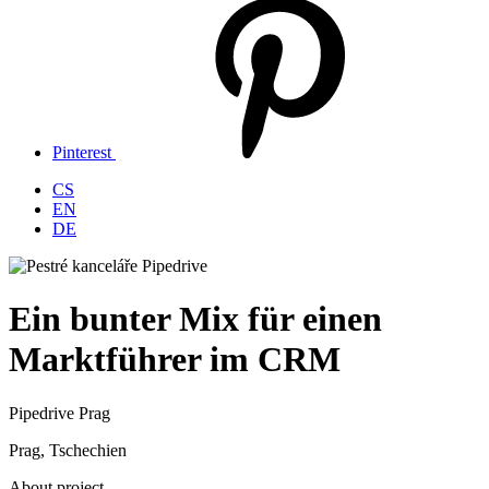
Pinterest
CS
EN
DE
Ein bunter Mix für einen
Marktf
ührer im CRM
Pipedrive Prag
Prag, Tschechien
About project