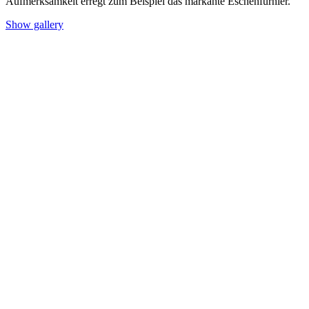
Aufmerksamkeit erregt zum Beispiel das markante Eschenfurnier.
Show gallery