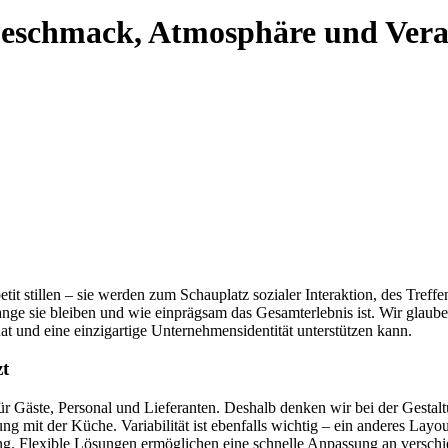
Geschmack, Atmosphäre und Ver
tit stillen – sie werden zum Schauplatz sozialer Interaktion, des Treff
 lange sie bleiben und wie einprägsam das Gesamterlebnis ist. Wir glau
t und eine einzigartige Unternehmensidentität unterstützen kann.
zt
 für Gäste, Personal und Lieferanten. Deshalb denken wir bei der Gesta
g mit der Küche. Variabilität ist ebenfalls wichtig – ein anderes Layo
g. Flexible Lösungen ermöglichen eine schnelle Anpassung an verschie